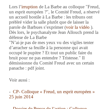
Lors l’
irruption
de La Barbe au colloque "Freud,
un esprit européen ?", le Comité Freud, a réservé
un accueil hostile à La Barbe : les tribuns ont
préféré vider la salle plutôt que de laisser la
parole de Barbues s’exprimer (
voir la vidéo
).
Dès lors, le psychanalyste Jean Allouch prend la
défense de La Barbe
"N’ai-je pas de mes yeux vu des vigiles tenter
d’arracher sa feuille à la personne qui avait
occupé le pupitre ? Et tout un public faire du
bruit pour ne pas entendre ? Tristesse." Il
démissionne du Comité Freud avec un certain
panache : pdf joint.
Voir aussi :
-
CP- Colloque « Freud, un esprit européen »
25 juin 2014
-
Dossier de Presse de l’action : Colloque